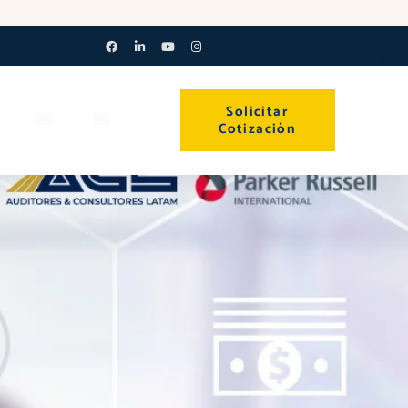
Facebook-
Linkedin-
Youtube
Instagram
f
in
Solicitar
Cotización