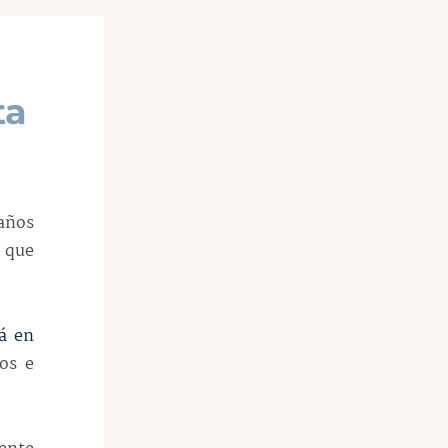
ta
 años
a que
á en
dos e