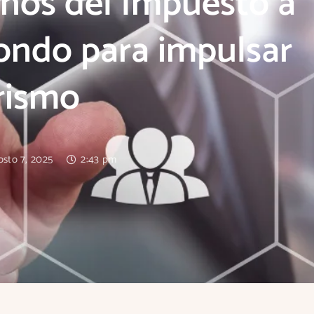
años del Impuesto a
fondo para impulsar
urismo
osto 7, 2025
2:43 pm