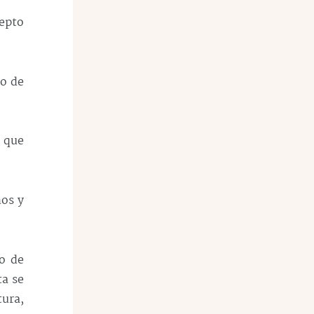
cepto
to de
 que
ños y
o de
ta se
ura,