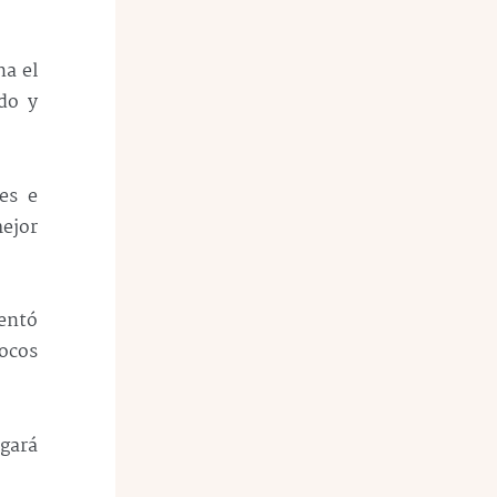
na el
do y
es e
mejor
mentó
pocos
gará