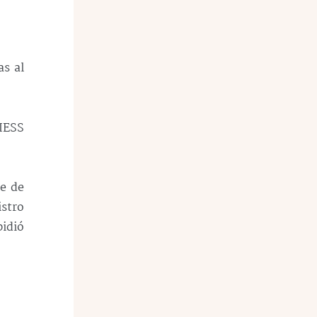
s al
 IESS
ce de
stro
pidió