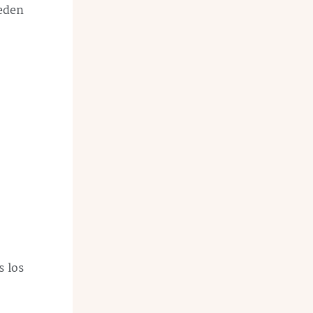
ueden
s los