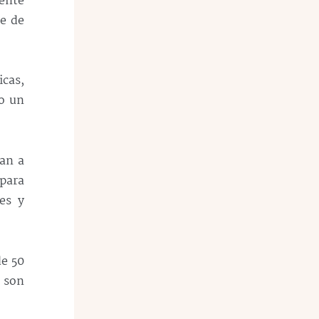
mente
e de
icas,
mo un
can a
para
es y
de 50
i son