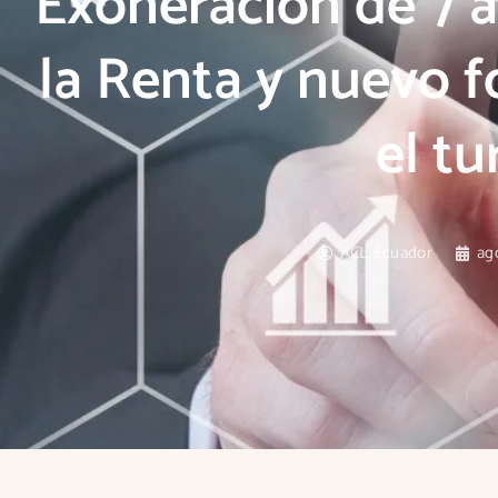
Exoneración de 7 
la Renta y nuevo 
el t
ACL Ecuador
ag