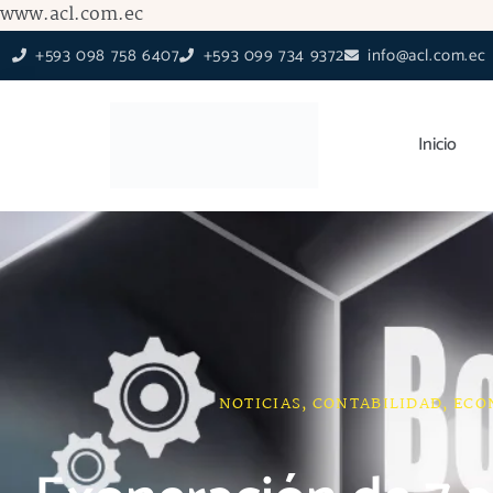
Ir
www.acl.com.ec
al
+593 098 758 6407
+593 099 734 9372
info@acl.com.ec
contenido
Inicio
NOTICIAS
,
CONTABILIDAD
,
ECO