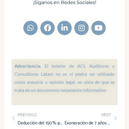
¡Síganos en Redes Sociales!
W
F
L
I
Y
h
a
i
n
o
a
c
n
s
u
t
e
k
t
t
s
b
e
a
u
a
o
d
g
b
p
o
i
r
e
Advertencia.
El boletín de ACL Auditores y
p
k
n
a
Consultores Latam no es ni podrá ser utilizado
m
como asesoría u opinión legal, en vista de que se
trata de un documento netamente informativo
Prev
Next
PREVIOUS
NEXT
Deducción del 150 % por Patrocinio Cultural con simplificación y validación digital
Exoneración de 7 años del Impuesto a la Renta y nuevo fondo para impulsar el turismo