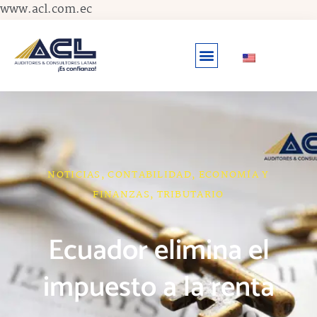
Ir
www.acl.com.ec
al
contenido
NOTICIAS
,
CONTABILIDAD
,
ECONOMÍA Y
FINANZAS
,
TRIBUTARIO
Ecuador elimina el
impuesto a la renta