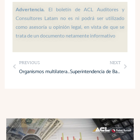
a
o
d
g
b
p
o
i
r
e
Advertencia.
El boletín de ACL Auditores y
p
k
n
a
Consultores Latam no es ni podrá ser utilizado
m
como asesoría u opinión legal, en vista de que se
trata de un documento netamente informativo
Prev
Next
PREVIOUS
NEXT
Organismos multilaterales amplían financiamiento a Ecuador al cierre de 2025
Superintendencia de Bancos y RFD fortalecen la inclusión financiera en Ecuador