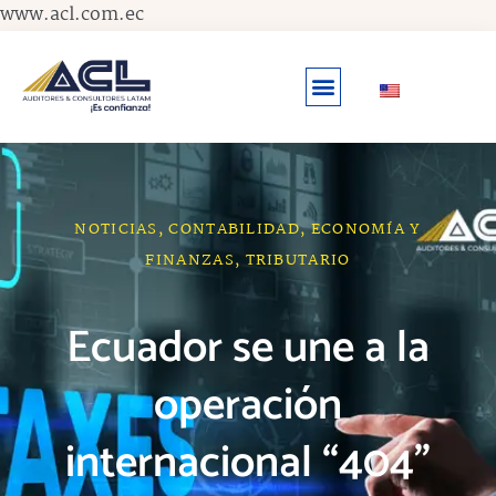
Ir
www.acl.com.ec
al
contenido
NOTICIAS
,
CONTABILIDAD
,
ECONOMÍA Y
FINANZAS
,
TRIBUTARIO
Ecuador se une a la
operación
internacional “404”