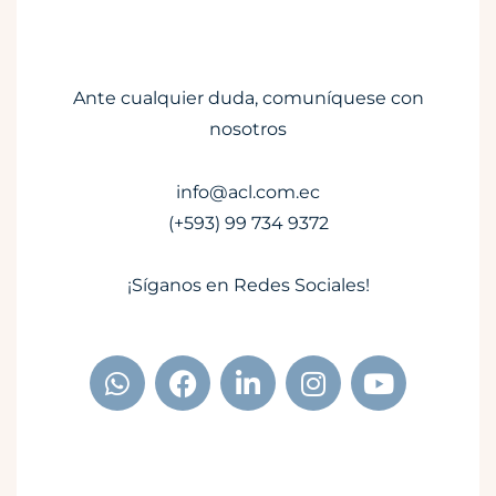
Ante cualquier duda, comuníquese con
nosotros
info@acl.com.ec
(+593) 99 734 9372
¡Síganos en Redes Sociales!
W
F
L
I
Y
h
a
i
n
o
a
c
n
s
u
t
e
k
t
t
s
b
e
a
u