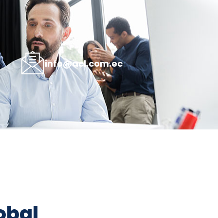
info@acl.com.ec
bal