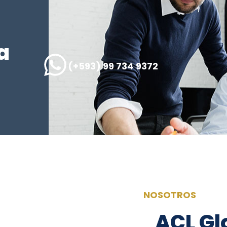
a
(+593) 99 734 9372
NOSOTROS
ACL Glo