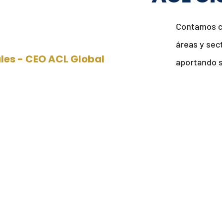
r procesos y enfocadas en
rica.
Contamos con profesi
áreas y sectores eco
les - CEO ACL Global
aportando sus conoci
Profe
Nuestra
cuidado
nuestros
el manej
Met
Nuest
ajust