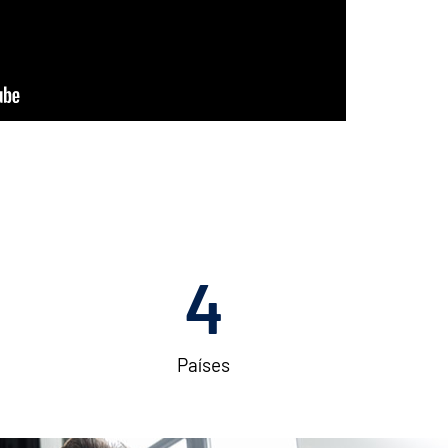
4
Países