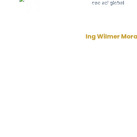
Somos una firma internacional dedicada a cumpli
la calidad de nuestros clientes en toda Latinoamé
Ing Wilmer Mora