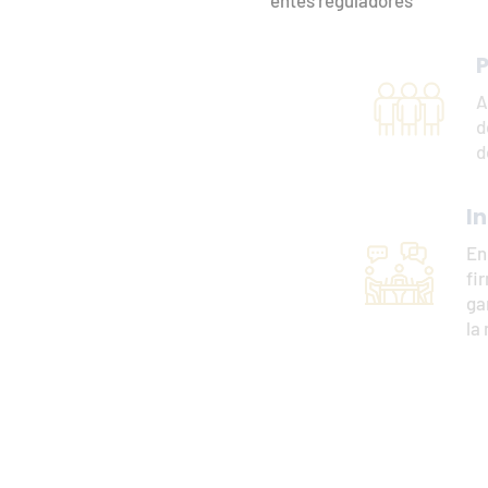
 reguladores
Personal
Asignamos el personal requerida para la realización del trab
de una manera efectiva y oportuna, enfocados al cumplimie
de los objetivos de nuestros clientes.
Independencia
En todos los servicios que ofrecemos, es política de nuest
firma de auditoría, mantener total independencia, para a
garantizar los estándares de calidad que exige el compromiso
la normativa internacional.