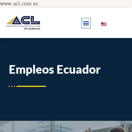
Ir
www.acl.com.ec
al
contenido
Empleos Ecuador