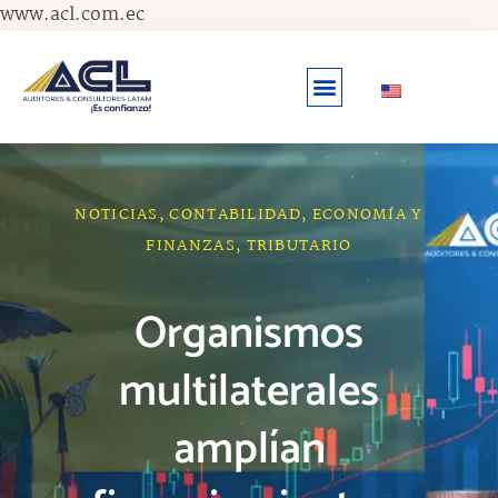
Ir
www.acl.com.ec
al
contenido
NOTICIAS
,
CONTABILIDAD
,
ECONOMÍA Y
FINANZAS
,
TRIBUTARIO
Organismos
multilaterales
amplían