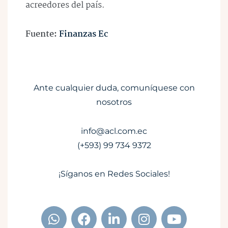
acreedores del país.
Fuente:
Finanzas Ec
Ante cualquier duda, comuníquese con
nosotros
info@acl.com.ec
(+593) 99 734 9372
¡Síganos en Redes Sociales!
W
F
L
I
Y
h
a
i
n
o