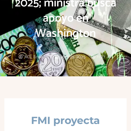
2025; ministra busca
apoyo en
Washington
ACL Ecuador
abril 25, 2025
11:27 am
FMI proyecta