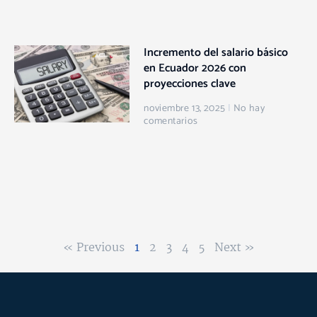
Incremento del salario básico
en Ecuador 2026 con
proyecciones clave
noviembre 13, 2025
No hay
comentarios
« Previous
1
2
3
4
5
Next »