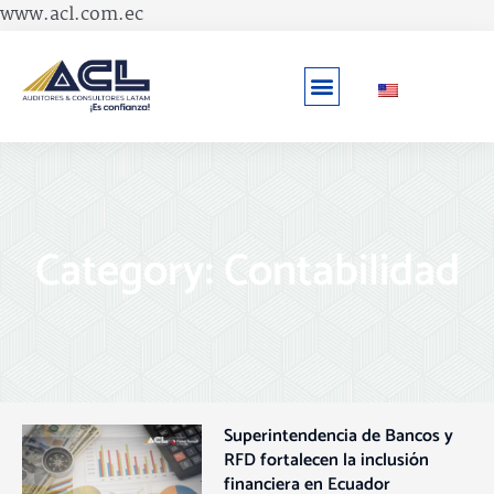
Ir
www.acl.com.ec
al
contenido
Category: Contabilidad
Superintendencia de Bancos y
Page
Page
Page
Page
Page
RFD fortalecen la inclusión
financiera en Ecuador