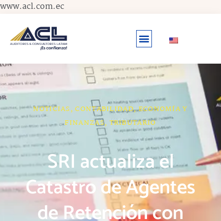
Ir
www.acl.com.ec
al
contenido
NOTICIAS
,
CONTABILIDAD
,
ECONOMÍA Y
FINANZAS
,
TRIBUTARIO
SRI actualiza el
Catastro de Agentes
de Retención con