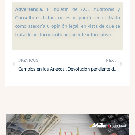
a
o
d
g
b
p
o
i
r
e
Advertencia.
El boletín de ACL Auditores y
p
k
n
a
Consultores Latam no es ni podrá ser utilizado
m
como asesoría u opinión legal, en vista de que se
trata de un documento netamente informativo
Prev
Next
PREVIOUS
NEXT
Cambios en los Anexos del ICT 2024
Devolución pendiente del SRI: cómo convertirla en efectivo