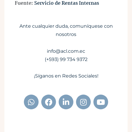
Fuente:
Servicio de Rentas Internas
Ante cualquier duda, comuníquese con
nosotros
info@acl.com.ec
(+593) 99 734 9372
¡Síganos en Redes Sociales!
W
F
L
I
Y
h
a
i
n
o
a
c
n
s
u
t
e
k
t
t
s
b
e
a
u