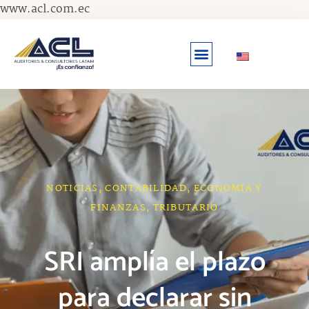
Ir
www.acl.com.ec
al
contenido
NOTICIAS
,
CONTABILIDAD
,
ECONOMÍA Y
FINANZAS
,
TRIBUTARIO
SRI amplía el plazo
para declarar sin