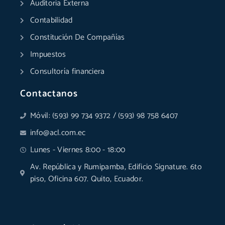
Auditoría Externa
-
-
m
r
f
i
Contabilidad
n
Constitución De Compañías
Impuestos
Consultoría financiera
Contactanos
Móvil: (593) 99 734 9372 / (593) 98 758 6407
info@acl.com.ec
Lunes - Viernes 8:00 - 18:00
Av. República y Rumipamba, Edificio Signature. 6to
piso, Oficina 607. Quito, Ecuador.