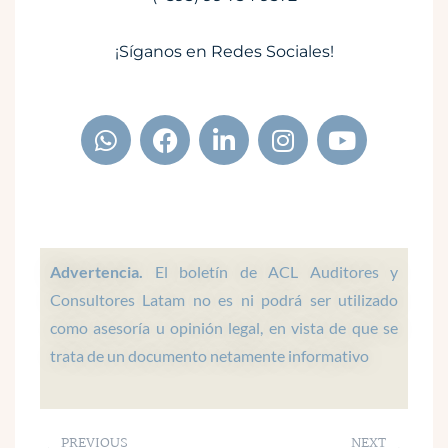
¡Síganos en Redes Sociales!
W
F
L
I
Y
h
a
i
n
o
a
c
n
s
u
t
e
k
t
t
s
b
e
a
u
a
o
d
g
b
p
o
i
r
e
Advertencia.
El boletín de ACL Auditores y
p
k
n
a
Consultores Latam no es ni podrá ser utilizado
m
como asesoría u opinión legal, en vista de que se
trata de un documento netamente informativo
Prev
Next
PREVIOUS
NEXT