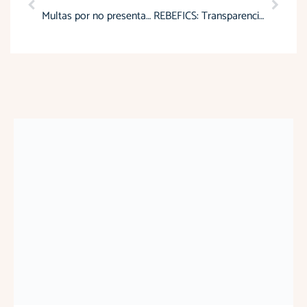
Multas por no presentar el anexo de gastos y la declaración del impuesto a la renta
REBEFICS: Transparencia y cumplimiento fiscal en la composición societaria