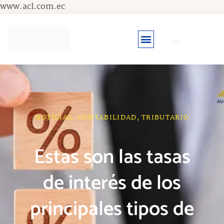
Ir
www.acl.com.ec
al
contenido
NOTICIAS
,
CONTABILIDAD
,
TRIBUTARIO
Estas son las tasas
de interés de los
principales tipos de