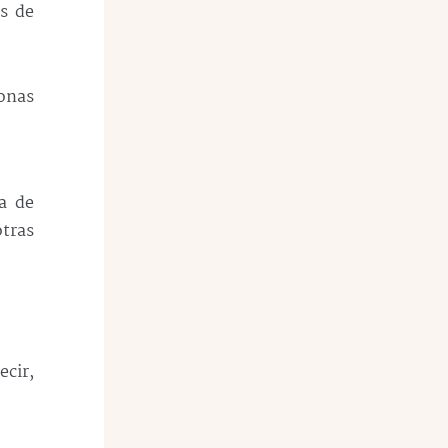
es de
sonas
a de
tras
.
ecir,