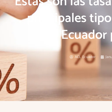
Estas son las tasa
principales tip
Ecuador 
ACL Ecuador
Janu