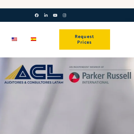
Facebook-
Linkedin-
Youtube
Instagram
f
in
Request
Prices