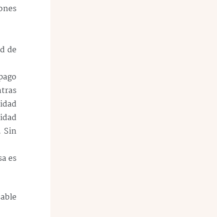
lones
ad de
 pago
ntras
lidad
lidad
. Sin
sa es
sable