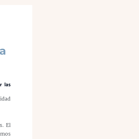
ra
r las
sidad
s. El
amos