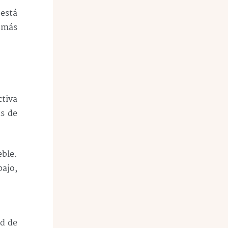
está
s más
tiva
as de
eble.
ajo,
ad de