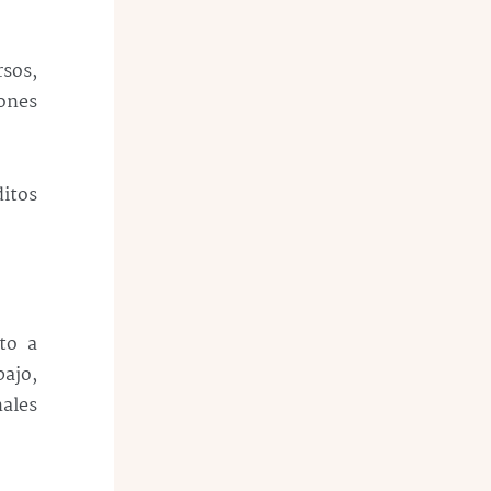
rsos,
iones
itos
to a
bajo,
nales