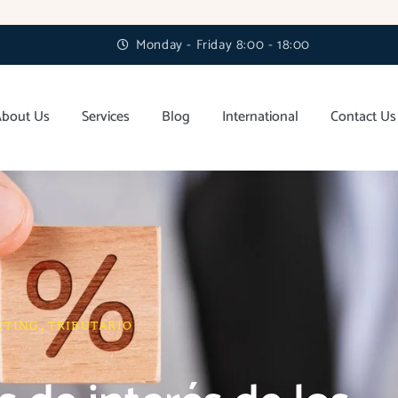
Monday - Friday 8:00 - 18:00
About Us
Services
Blog
International
Contact Us
NTING
,
TRIBUTARIO