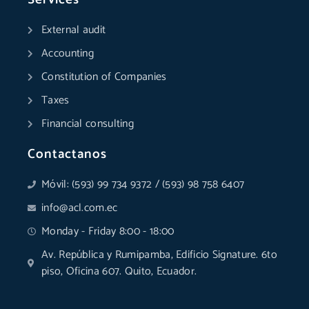
o
i
r
e
p
t
k
n
a
p
e
External audit
-
-
m
r
f
i
Accounting
n
Constitution of Companies
Taxes
Financial consulting
Contactanos
Móvil: (593) 99 734 9372 / (593) 98 758 6407
info@acl.com.ec
Monday - Friday 8:00 - 18:00
Av. República y Rumipamba, Edificio Signature. 6to
piso, Oficina 607. Quito, Ecuador.