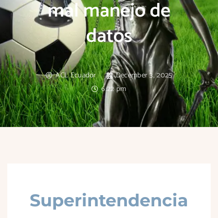
mal manejo de
datos
ACL Ecuador
December 3, 2025
6:22 pm
Superintendencia