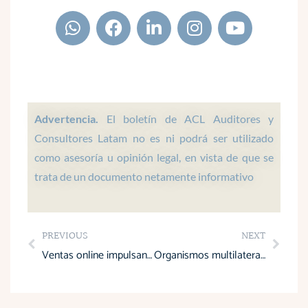
W
F
L
I
Y
h
a
i
n
o
a
c
n
s
u
t
e
k
t
t
s
b
e
a
u
a
o
d
g
b
p
o
i
r
e
Advertencia.
El boletín de ACL Auditores y
p
k
n
a
Consultores Latam no es ni podrá ser utilizado
m
como asesoría u opinión legal, en vista de que se
trata de un documento netamente informativo
Prev
Next
PREVIOUS
NEXT
Ventas online impulsan el consumo en diciembre
Organismos multilaterales amplían financiamiento a Ecuador al cierre de 2025