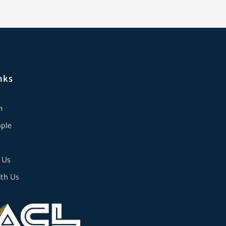
nks
m
ple
 Us
th Us