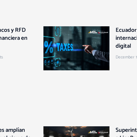
ncos y RFD
Ecuador 
Page
Page
Page
Page
Page
inanciera en
internac
digital
ts
December 1
es amplían
Superin