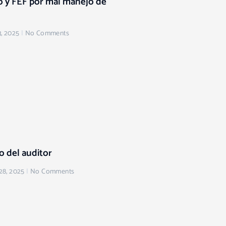
o y FEF por mal manejo de
, 2025
No Comments
 del auditor
28, 2025
No Comments