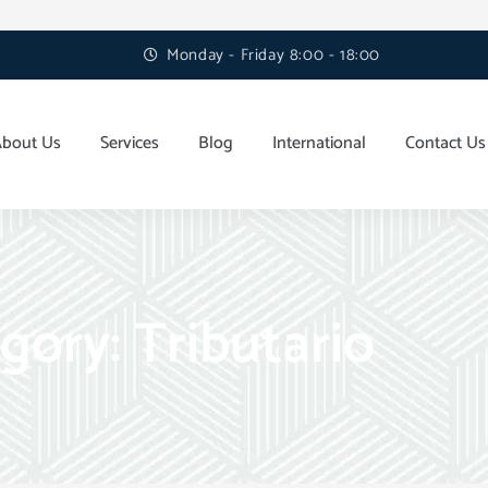
Monday - Friday 8:00 - 18:00
About Us
Services
Blog
International
Contact Us
gory: Tributario