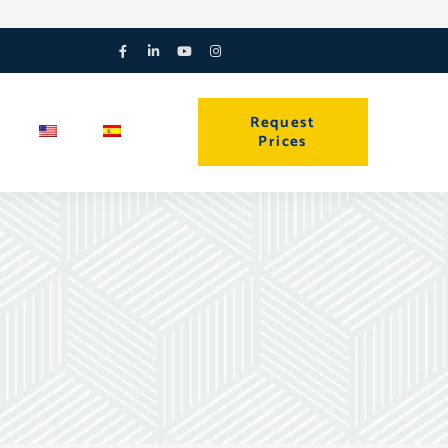
Facebook-
Linkedin-
Youtube
Instagram
f
in
Request
Prices