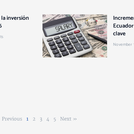
la inversión
Incremen
6
Ecuador
clave
ts
November 1
 Previous
1
2
3
4
5
Next »