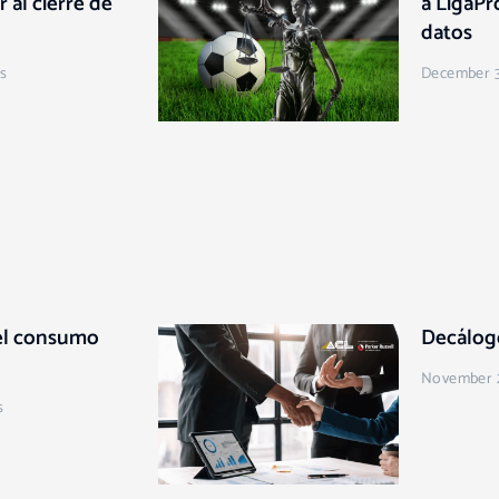
 al cierre de
a LigaPr
datos
s
December 3
 el consumo
Decálogo
November 
s