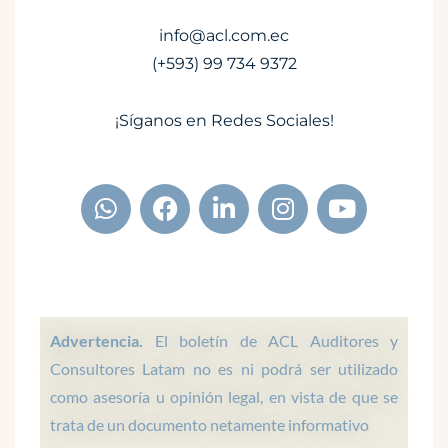
info@acl.com.ec
(+593) 99 734 9372
¡Síganos en Redes Sociales!
W
F
L
I
Y
h
a
i
n
o
a
c
n
s
u
t
e
k
t
t
s
b
e
a
u
a
o
d
g
b
p
o
i
r
e
Advertencia.
El boletín de ACL Auditores y
p
k
n
a
Consultores Latam no es ni podrá ser utilizado
m
como asesoría u opinión legal, en vista de que se
trata de un documento netamente informativo