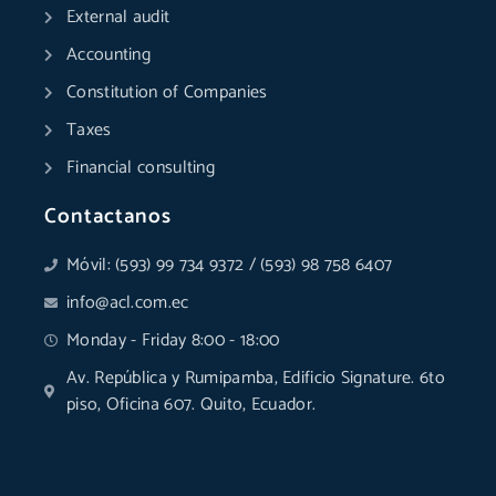
k
n
a
p
e
External audit
-
-
m
r
f
i
Accounting
n
Constitution of Companies
Taxes
Financial consulting
Contactanos
Móvil: (593) 99 734 9372 / (593) 98 758 6407
info@acl.com.ec
Monday - Friday 8:00 - 18:00
Av. República y Rumipamba, Edificio Signature. 6to
piso, Oficina 607. Quito, Ecuador.