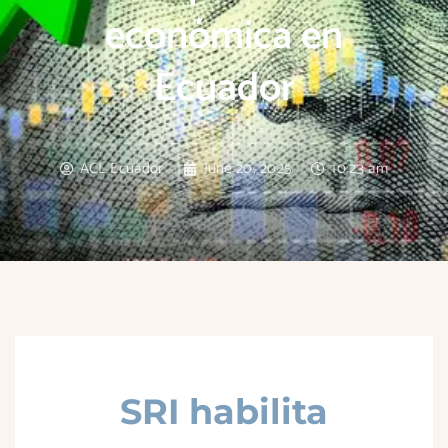
económica en
Ecuador
ACL Ecuador
June 20, 2025
10:23 am
SRI habilita