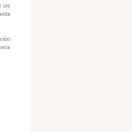
2 119
manda
ación
teria