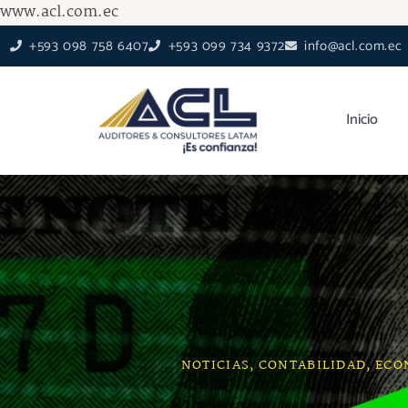
Ir
www.acl.com.ec
al
+593 098 758 6407
+593 099 734 9372
info@acl.com.ec
contenido
Inicio
NOTICIAS
,
CONTABILIDAD
,
ECO