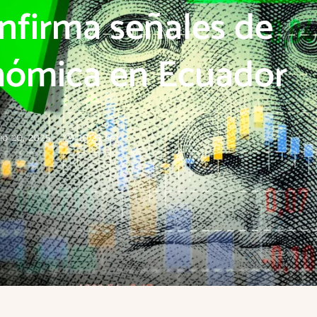
nfirma señales de
nómica en Ecuador
io 20, 2025
10:23 am