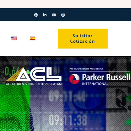
Facebook-
Linkedin-
Youtube
Instagram
f
in
Solicitar
Cotización