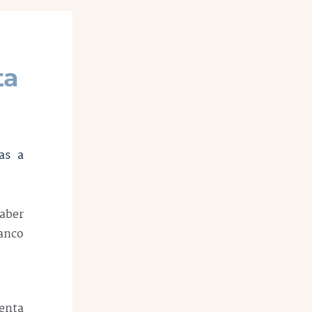
ta
as a
aber
Banco
tenta