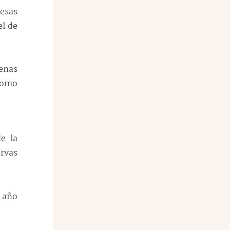
esas
el de
enas
 como
e la
ervas
 año