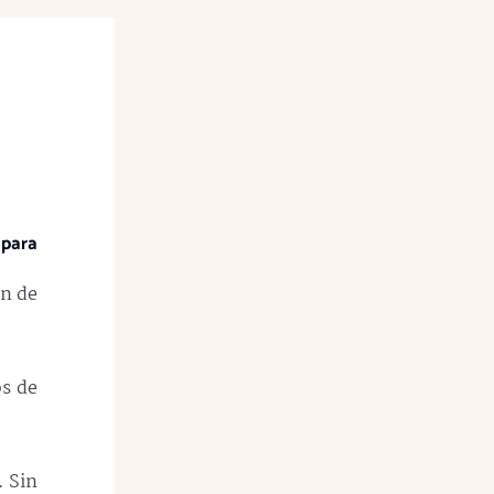
para
ón de
os de
. Sin