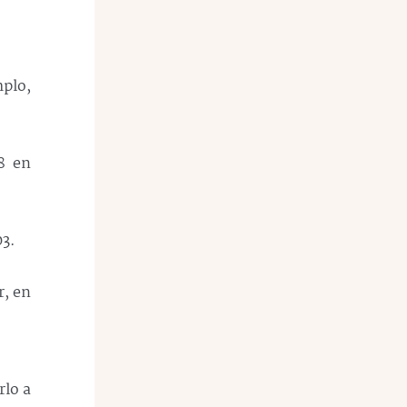
mplo,
8 en
03.
r, en
rlo a