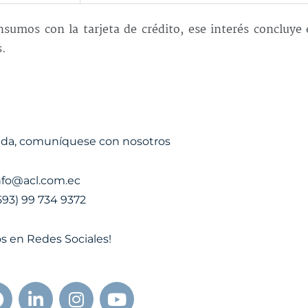
nsumos con la tarjeta de crédito, ese interés concluye
s.
uda, comuníquese con nosotros
nfo@acl.com.ec
593) 99 734 9372
s en Redes Sociales!
F
L
I
Y
a
i
n
o