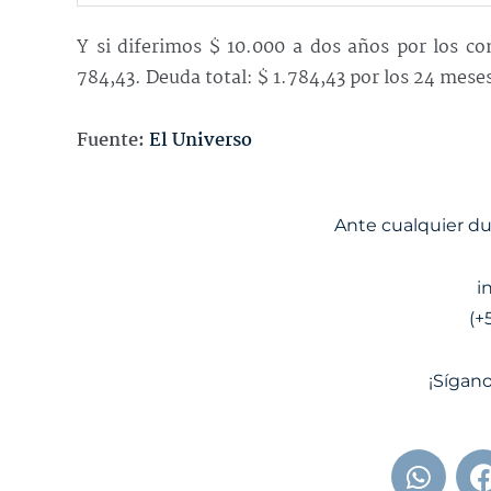
Y si diferimos $ 10.000 a dos años por los co
784,43. Deuda total: $ 1.784,43 por los 24 mese
Fuente:
El Universo
Ante cualquier d
i
(+
¡Sígano
W
h