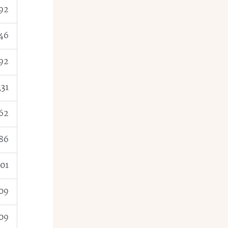
,92
,46
,92
,31
,62
,86
,01
,09
,09