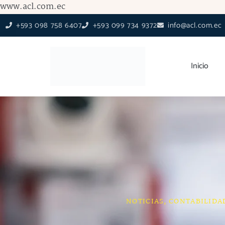
Ir
www.acl.com.ec
al
+593 098 758 6407
+593 099 734 9372
info@acl.com.ec
contenido
Inicio
NOTICIAS
,
CONTABILIDA