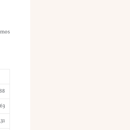
rimos
,88
,63
,31