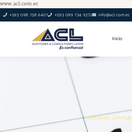
Ir
www.acl.com.ec
al
+593 098 758 6407
+593 099 734 9372
info@acl.com.ec
contenido
Inicio
NOTICIAS
,
CONTAB