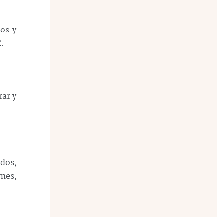
os y
C.
rar y
ados,
 mes,