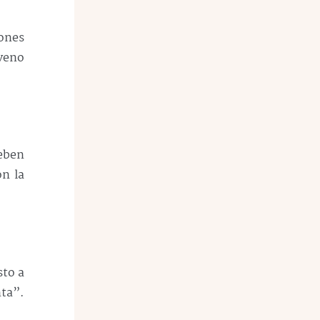
ones
oveno
deben
n la
sto a
nta”.