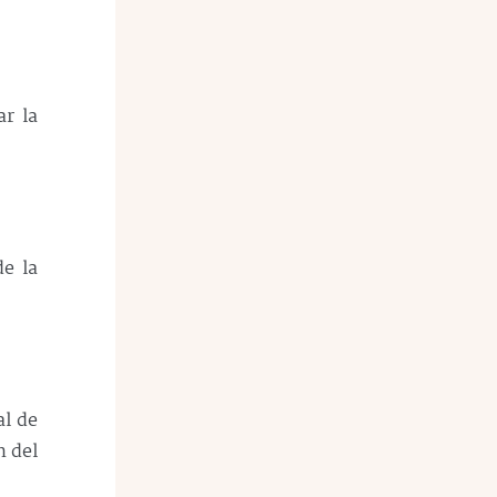
r la
de la
al de
n del