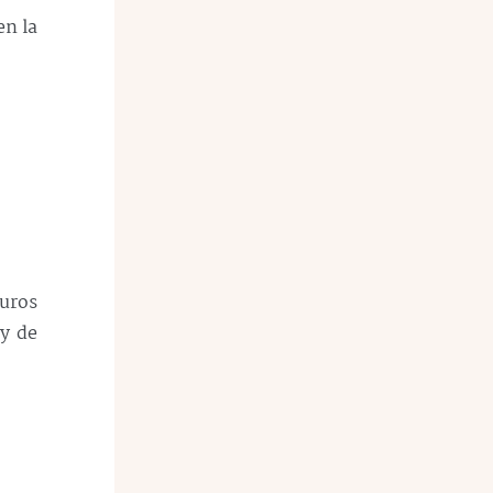
en la
guros
ey de