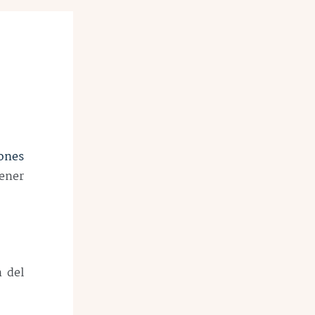
iones
tener
 del