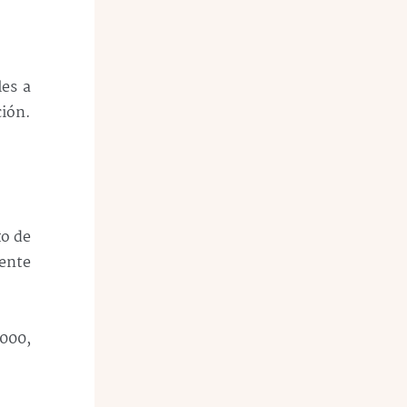
es a
ión.
xo de
iente
000,