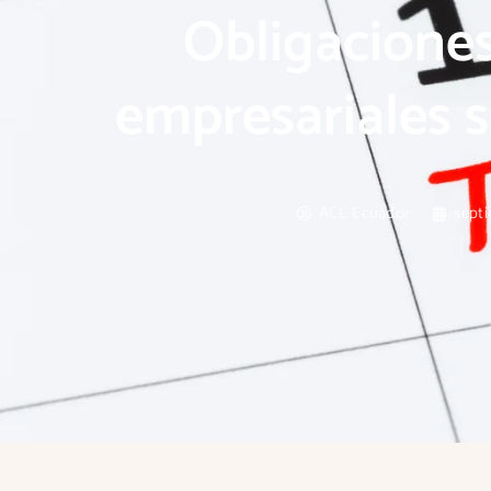
Obligaciones
empresariales 
ACL Ecuador
sept