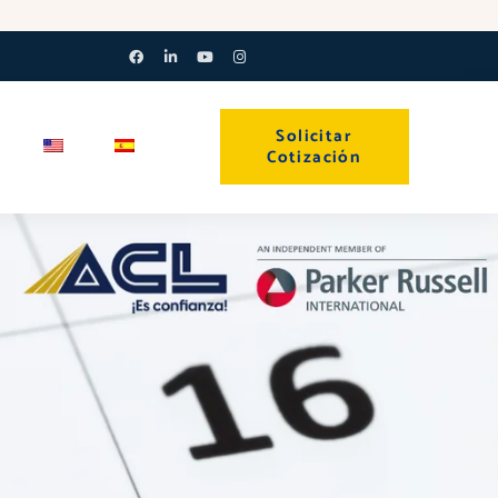
Facebook-
Linkedin-
Youtube
Instagram
f
in
Solicitar
Cotización