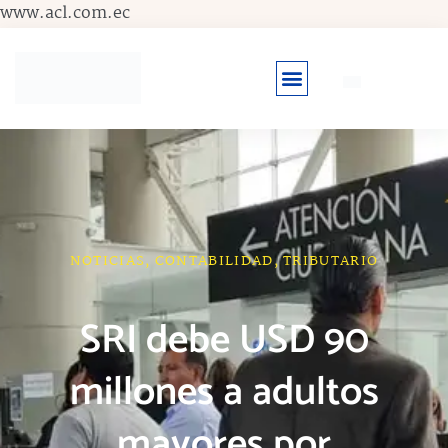
Ir
www.acl.com.ec
al
contenido
NOTICIAS
,
CONTABILIDAD
,
TRIBUTARIO
SRI debe USD 90
millones a adultos
mayores por