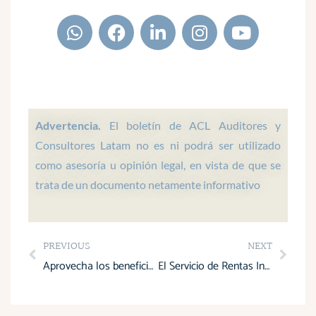
W
F
L
I
Y
h
a
i
n
o
a
c
n
s
u
t
e
k
t
t
s
b
e
a
u
a
o
d
g
b
p
o
i
r
e
Advertencia.
El boletín de ACL Auditores y
p
k
n
a
Consultores Latam no es ni podrá ser utilizado
m
como asesoría u opinión legal, en vista de que se
trata de un documento netamente informativo
Prev
Next
PREVIOUS
NEXT
Aprovecha los beneficios de la devolución del IVA en proyectos inmobiliarios
El Servicio de Rentas Internas controla a empresas recicladoras de botellas