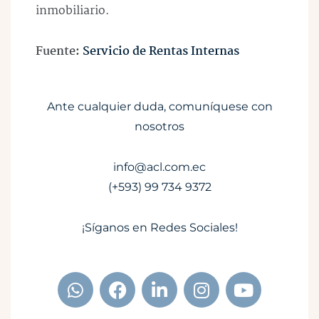
inmobiliario.
Fuente:
Servicio de Rentas Internas
Ante cualquier duda, comuníquese con
nosotros
info@acl.com.ec
(+593) 99 734 9372
¡Síganos en Redes Sociales!
W
F
L
I
Y
h
a
i
n
o
a
c
n
s
u