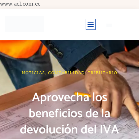
Ir
www.acl.com.ec
al
contenido
NOTICIAS
,
CONTABILIDAD
,
TRIBUTARIO
Aprovecha los
beneficios de la
devolución del IVA