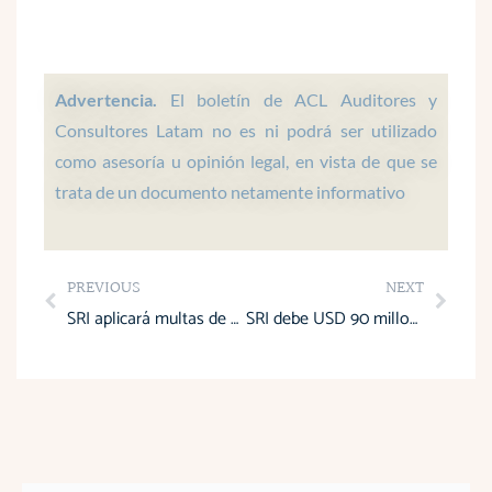
t
e
k
t
t
s
b
e
a
u
a
o
d
g
b
p
o
i
r
e
Advertencia.
El boletín de ACL Auditores y
p
k
n
a
Consultores Latam no es ni podrá ser utilizado
m
como asesoría u opinión legal, en vista de que se
trata de un documento netamente informativo
Prev
Next
PREVIOUS
NEXT
SRI aplicará multas de hasta 30 salarios básicos por la no entrega de comprobantes de venta
SRI debe USD 90 millones a adultos mayores por devolución del IVA