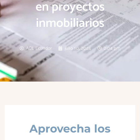
en proyectos
inmobiliarios
ACL Ecuador
julio 10, 2024
2:04 pm
Aprovecha los