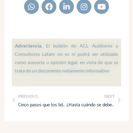
W
F
L
I
Y
h
a
i
n
o
a
c
n
s
u
t
e
k
t
t
s
b
e
a
u
a
o
d
g
b
p
o
i
r
e
Advertencia.
El boletín de ACL Auditores y
p
k
n
a
Consultores Latam no es ni podrá ser utilizado
m
como asesoría u opinión legal, en vista de que se
trata de un documento netamente informativo
Prev
Next
PREVIOUS
NEXT
Cinco pasos que los líderes pueden aplicar para tomar mejores decisiones
¿Hasta cuándo se debe pagar el decimocuarto sueldo o bono escolar en la Sierra?