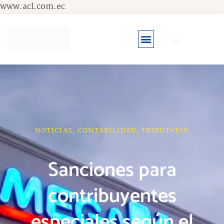
Ir
www.acl.com.ec
al
contenido
NOTICIAS
,
CONTABILIDAD
,
TRIBUTARIO
Sanciones para
contribuyentes
especiales según el