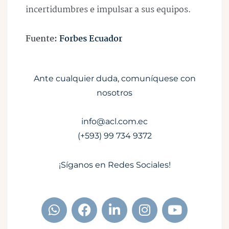
incertidumbres e impulsar a sus equipos.
Fuente:
Forbes Ecuador
Ante cualquier duda, comuníquese con
nosotros
info@acl.com.ec
(+593) 99 734 9372
¡Síganos en Redes Sociales!
W
F
L
I
Y
h
a
i
n
o
a
c
n
s
u