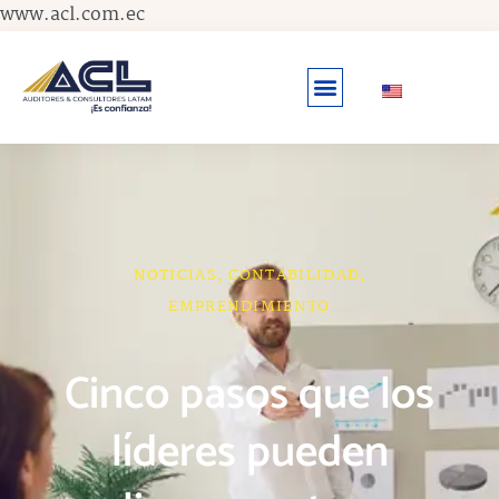
Ir
www.acl.com.ec
al
contenido
NOTICIAS
,
CONTABILIDAD
,
EMPRENDIMIENTO
Cinco pasos que los
líderes pueden