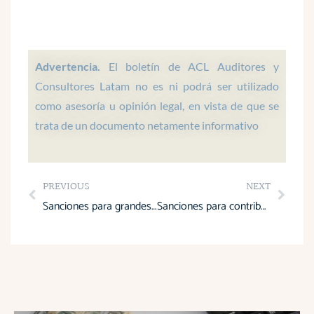
t
e
k
t
t
s
b
e
a
u
a
o
d
g
b
p
o
i
r
e
Advertencia.
El boletín de ACL Auditores y
p
k
n
a
Consultores Latam no es ni podrá ser utilizado
m
como asesoría u opinión legal, en vista de que se
trata de un documento netamente informativo
Prev
Next
PREVIOUS
NEXT
Sanciones para grandes contribuyentes y grandes patrimonios
Sanciones para contribuyentes especiales según el SRI