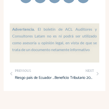
a
c
n
s
u
t
e
k
t
t
s
b
e
a
u
a
o
d
g
b
p
o
i
r
e
Advertencia.
El boletín de ACL Auditores y
p
k
n
a
Consultores Latam no es ni podrá ser utilizado
m
como asesoría u opinión legal, en vista de que se
trata de un documento netamente informativo
Prev
Next
PREVIOUS
NEXT
Riesgo país de Ecuador cae 61 puntos: impacto de elecciones y conflicto con Verónica Abad
Beneficio Tributario 2024: Un incentivo clave para la estabilidad laboral y el crecimiento empresarial