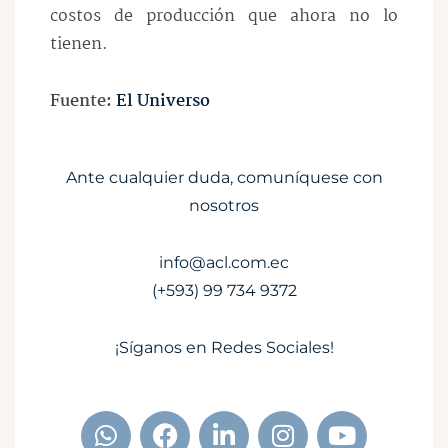
costos de producción que ahora no lo
tienen.
Fuente:
El Universo
Ante cualquier duda, comuníquese con
nosotros
info@acl.com.ec
(+593) 99 734 9372
¡Síganos en Redes Sociales!
W
F
L
I
Y
h
a
i
n
o