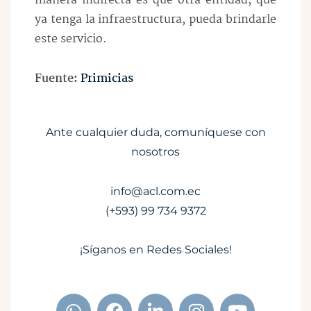
manera indirecta es que otra entidad, que
ya tenga la infraestructura, pueda brindarle
este servicio.
Fuente:
Primicias
Ante cualquier duda, comuníquese con
nosotros
info@acl.com.ec
(+593) 99 734 9372
¡Síganos en Redes Sociales!
W
F
L
I
Y