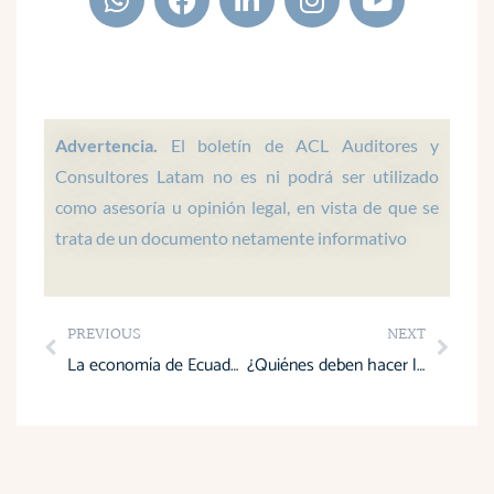
h
a
i
n
o
a
c
n
s
u
t
e
k
t
t
s
b
e
a
u
a
o
d
g
b
p
o
i
r
e
Advertencia.
El boletín de ACL Auditores y
p
k
n
a
Consultores Latam no es ni podrá ser utilizado
m
como asesoría u opinión legal, en vista de que se
trata de un documento netamente informativo
Prev
Next
PREVIOUS
NEXT
La economía de Ecuador decreció en 2024, según multilaterales, ¿qué le espera al país en 2025?
¿Quiénes deben hacer la declaración semestral del IVA en enero de 2025?