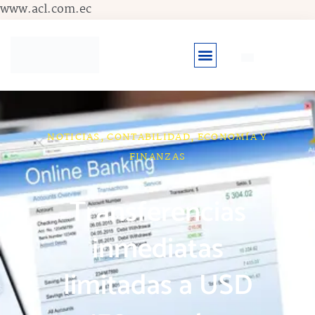
Ir
www.acl.com.ec
al
contenido
NOTICIAS
,
CONTABILIDAD
,
ECONOMÍA Y
FINANZAS
Transferencias
inmediatas
limitadas a USD