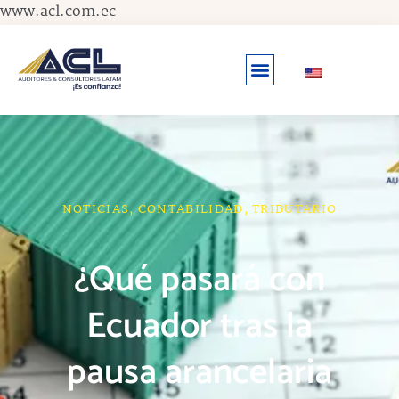
Ir
www.acl.com.ec
al
contenido
NOTICIAS
,
CONTABILIDAD
,
TRIBUTARIO
¿Qué pasará con
Ecuador tras la
pausa arancelaria