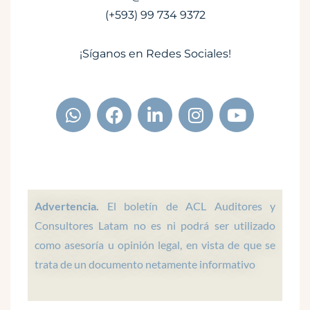
(+593) 99 734 9372
¡Síganos en Redes Sociales!
W
F
L
I
Y
h
a
i
n
o
a
c
n
s
u
t
e
k
t
t
s
b
e
a
u
a
o
d
g
b
p
o
i
r
e
Advertencia.
El boletín de ACL Auditores y
p
k
n
a
Consultores Latam no es ni podrá ser utilizado
m
como asesoría u opinión legal, en vista de que se
trata de un documento netamente informativo