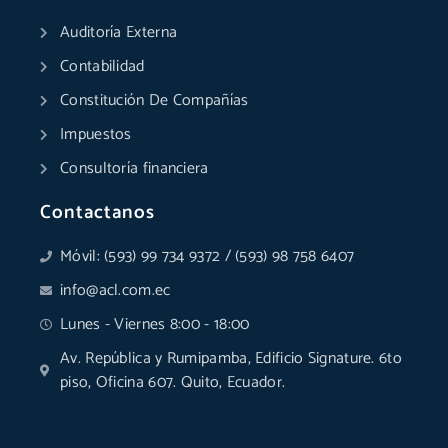
o
i
r
e
p
t
k
n
a
p
e
Auditoría Externa
-
-
m
r
f
i
Contabilidad
n
Constitución De Compañías
Impuestos
Consultoría financiera
Contactanos
Móvil: (593) 99 734 9372 / (593) 98 758 6407
info@acl.com.ec
Lunes - Viernes 8:00 - 18:00
Av. República y Rumipamba, Edificio Signature. 6to
piso, Oficina 607. Quito, Ecuador.