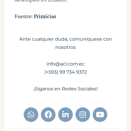
desempleo en Ecuador.
Fuente:
Primicias
Ante cualquier duda, comuníquese con
nosotros
info@acl.com.ec
(+593) 99 734 9372
¡Síganos en Redes Sociales!
W
F
L
I
Y
h
a
i
n
o
a
c
n
s
u