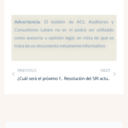
t
e
k
t
t
s
b
e
a
u
a
o
d
g
b
p
o
i
r
e
Advertencia.
El boletín de ACL Auditores y
p
k
n
a
Consultores Latam no es ni podrá ser utilizado
m
como asesoría u opinión legal, en vista de que se
trata de un documento netamente informativo
Prev
Next
PREVIOUS
NEXT
¿Cuál será el próximo feriado en Ecuador con reducción del IVA para el turismo?
Resolución del SRI actualiza normas de autorretención para el sector minero