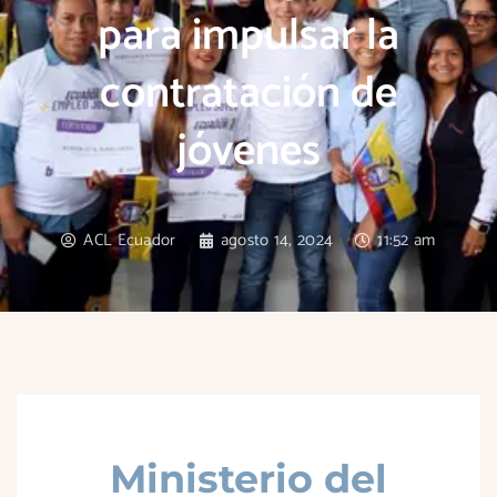
para impulsar la
contratación de
jóvenes
ACL Ecuador
agosto 14, 2024
11:52 am
Ministerio del