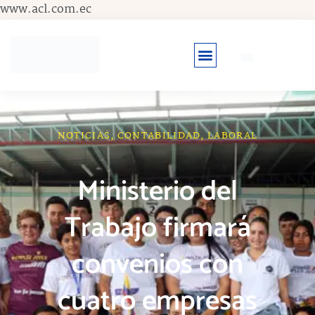
Ir
www.acl.com.ec
al
contenido
NOTICIAS
,
CONTABILIDAD
,
LABORAL
Ministerio del
Trabajo firmará
convenios con
cuatro empresas