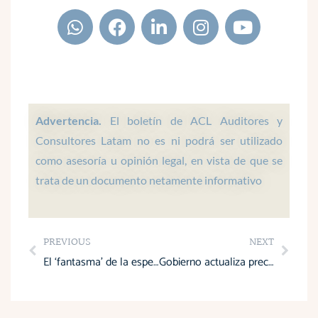
W
F
L
I
Y
h
a
i
n
o
a
c
n
s
u
t
e
k
t
t
s
b
e
a
u
a
o
d
g
b
p
o
i
r
e
Advertencia.
El boletín de ACL Auditores y
p
k
n
a
Consultores Latam no es ni podrá ser utilizado
m
como asesoría u opinión legal, en vista de que se
trata de un documento netamente informativo
Prev
Next
PREVIOUS
NEXT
El ‘fantasma’ de la especulación reaparece por alza del IVA y combustible
Gobierno actualiza precios de combustibles con incremento del IVA