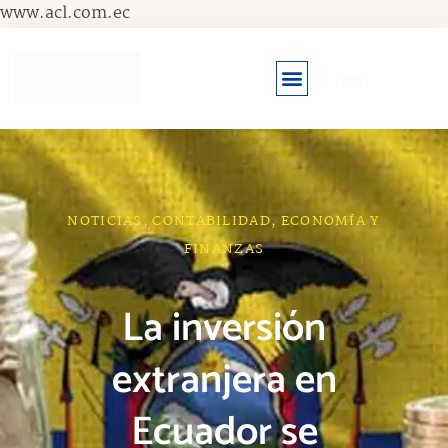
Ir
www.acl.com.ec
al
contenido
NOTICIAS
,
CONTABILIDAD
,
ECONOMÍA Y
FINANZAS
La inversión
extranjera en
Ecuador se