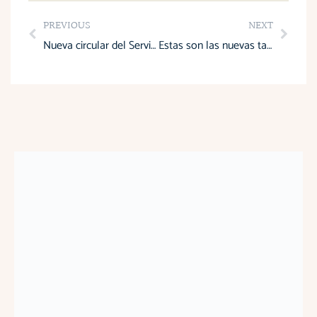
Prev
Next
PREVIOUS
NEXT
Nueva circular del Servicio de Rentas Internas sobre la Aceptación Parcial y Pago de Obligaciones Tributarias
Estas son las nuevas tasas de autorretención que las grandes empresas pagarán al Gobierno