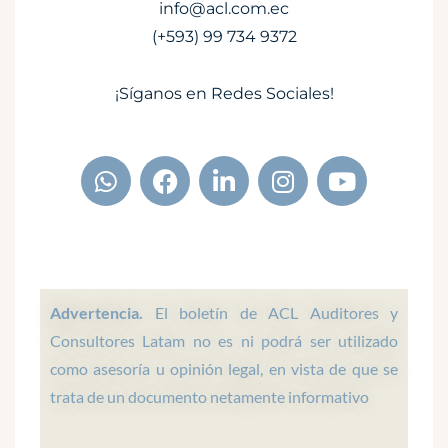
info@acl.com.ec
(+593) 99 734 9372
¡Síganos en Redes Sociales!
W
F
L
I
Y
h
a
i
n
o
a
c
n
s
u
t
e
k
t
t
s
b
e
a
u
a
o
d
g
b
p
o
i
r
e
Advertencia.
El boletín de ACL Auditores y
p
k
n
a
Consultores Latam no es ni podrá ser utilizado
m
como asesoría u opinión legal, en vista de que se
trata de un documento netamente informativo