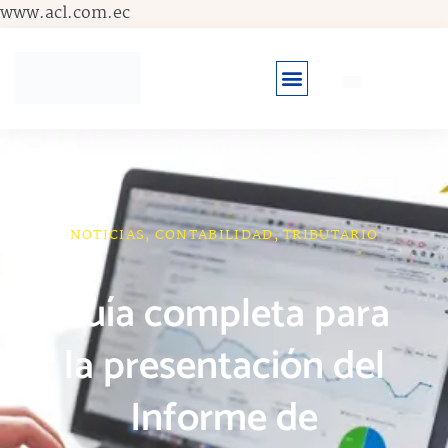
Ir
www.acl.com.ec
al
contenido
NOTICIAS
,
CONTABILIDAD
,
TRIBUTARIO
Guía completa para
la presentación del
Informe de