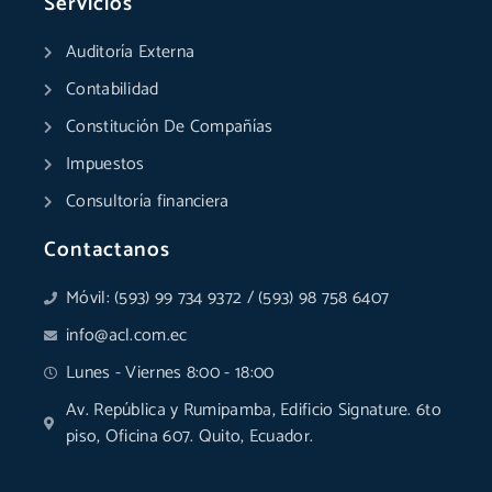
o
d
g
b
a
t
Servicios
o
i
r
e
p
t
k
n
a
p
e
Auditoría Externa
-
-
m
r
f
i
Contabilidad
n
Constitución De Compañías
Impuestos
Consultoría financiera
Contactanos
Móvil: (593) 99 734 9372 / (593) 98 758 6407
info@acl.com.ec
Lunes - Viernes 8:00 - 18:00
Av. República y Rumipamba, Edificio Signature. 6to
piso, Oficina 607. Quito, Ecuador.