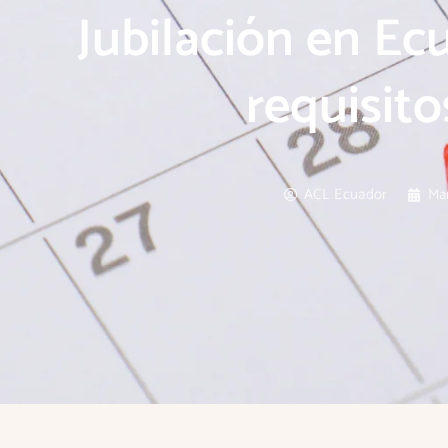
Jubilación en Ec
requisito
ACL Ecuador
Ma