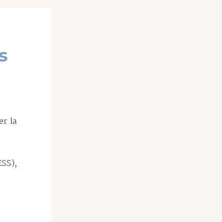
s
r la
ESS),