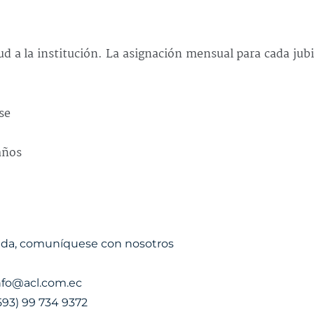
tud a la institución. La asignación mensual para cada jub
se
años
uda, comuníquese con nosotros
nfo@acl.com.ec
593) 99 734 9372