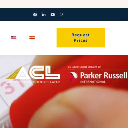
Facebook-
Linkedin-
Youtube
Instagram
f
in
Request
Prices