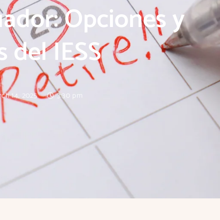
uador: Opciones y
s del IESS
rch 14, 2025
3:30 pm