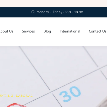
Monday - Friday 8:00 - 18:00
About Us
Services
Blog
International
Contact Us
UNTING
,
LABORAL