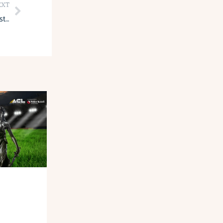
Next
EXT
Multas e intereses aplicables por mora en el pago del Impuesto a la Renta