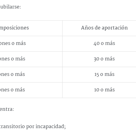
jubilarse:
mposiciones
Años de aportación
ones o más
40 o más
ones o más
30 o más
ones o más
15 o más
ones o más
10 o más
entra:
transitorio por incapacidad;