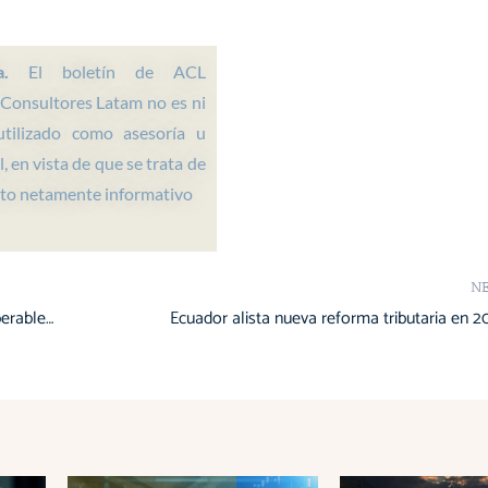
b
e
a
u
o
d
g
b
o
i
r
e
a.
El boletín de ACL
k
n
a
 Consultores Latam no es ni
m
utilizado como asesoría u
, en vista de que se trata de
to netamente informativo
N
Gobierno de Ecuador decreta feriado nacional “no recuperable” del 1 al 5 de enero de 2025
Ecuador alista nueva reforma tributaria en 2