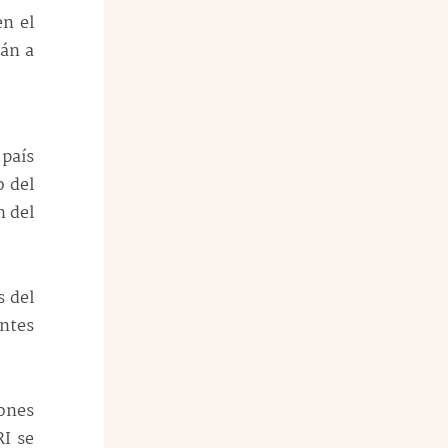
en el
rán a
 país
o del
n del
s del
ntes
lones
RI se