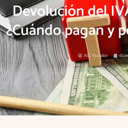
Devolución del IVA
¿Cuándo pagan y p
ACL Ecuador
dici