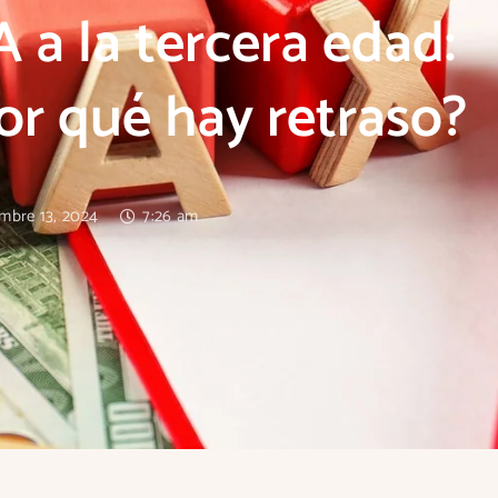
 a la tercera edad:
or qué hay retraso?
embre 13, 2024
7:26 am