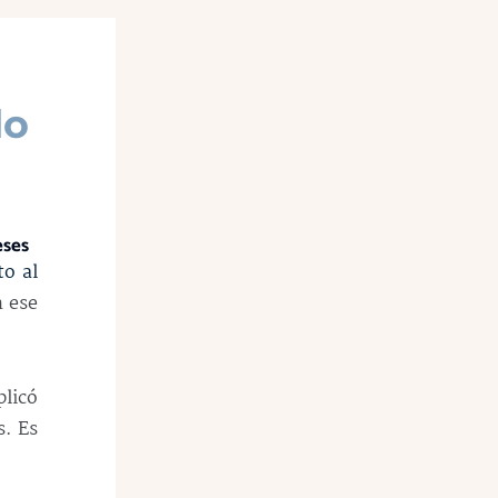
do
eses
o al
n ese
plicó
s. Es