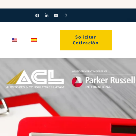
Facebook-
Linkedin-
Youtube
Instagram
f
in
Solicitar
Cotización