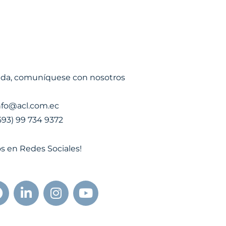
uda, comuníquese con nosotros
nfo@acl.com.ec
593) 99 734 9372
s en Redes Sociales!
F
L
I
Y
a
i
n
o
c
n
s
u
e
k
t
t