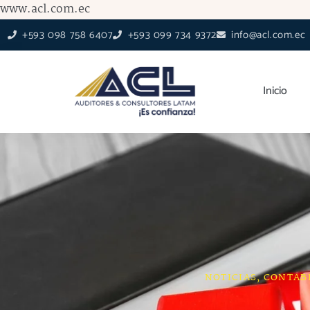
Ir
www.acl.com.ec
al
+593 098 758 6407
+593 099 734 9372
info@acl.com.ec
contenido
Inicio
NOTICIAS
,
CONTAB