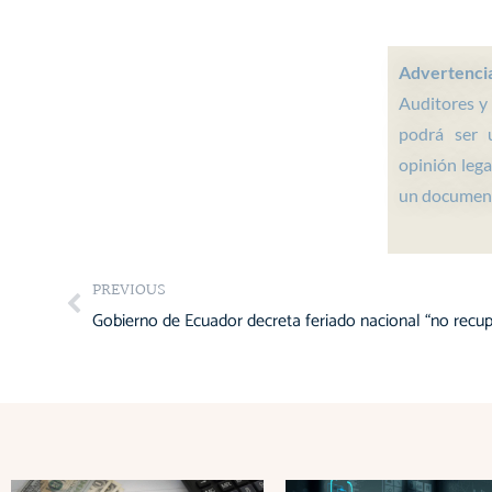
s
a
p
Advertenci
p
Auditores y
podrá ser 
opinión legal
un documen
Prev
PREVIOUS