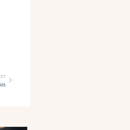
Next
EXT
025