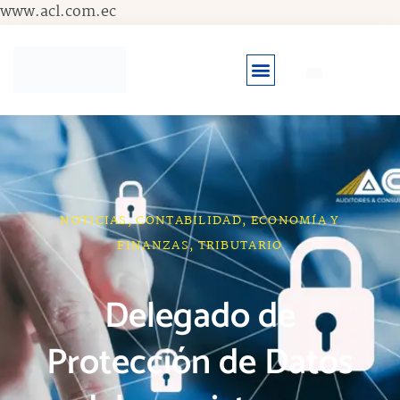
Ir
www.acl.com.ec
al
contenido
NOTICIAS
,
CONTABILIDAD
,
ECONOMÍA Y
FINANZAS
,
TRIBUTARIO
Delegado de
Protección de Datos