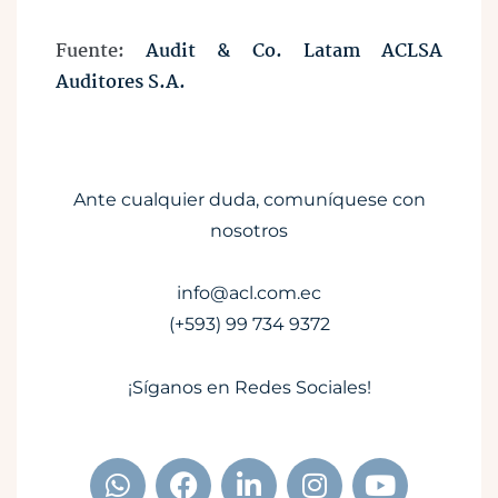
Fuente:
Audit & Co. Latam ACLSA
Auditores S.A.
Ante cualquier duda, comuníquese con
nosotros
info@acl.com.ec
(+593) 99 734 9372
¡Síganos en Redes Sociales!
W
F
L
I
Y
h
a
i
n
o