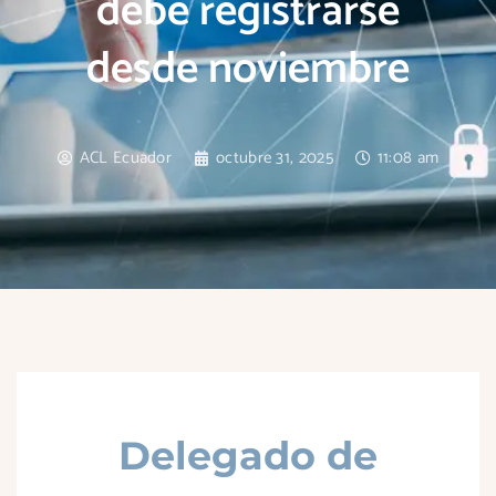
debe registrarse
desde noviembre
ACL Ecuador
octubre 31, 2025
11:08 am
Delegado de