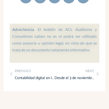
a
c
n
s
u
t
e
k
t
t
s
b
e
a
u
a
o
d
g
b
p
o
i
r
e
Advertencia.
El boletín de ACL Auditores y
p
k
n
a
Consultores Latam no es ni podrá ser utilizado
m
como asesoría u opinión legal, en vista de que se
trata de un documento netamente informativo
Prev
Next
PREVIOUS
NEXT
Contabilidad digital en las Pymes y su transformación tecnológica
Desde el 3 de noviembre rige declaración y pago unificado de retenciones