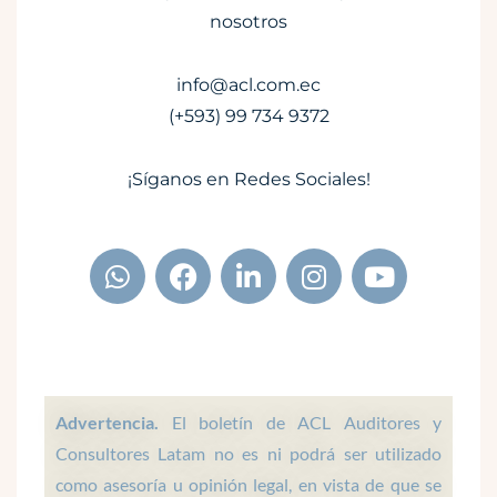
nosotros
info@acl.com.ec
(+593) 99 734 9372
¡Síganos en Redes Sociales!
W
F
L
I
Y
h
a
i
n
o
a
c
n
s
u
t
e
k
t
t
s
b
e
a
u
a
o
d
g
b
p
o
i
r
e
Advertencia.
El boletín de ACL Auditores y
p
k
n
a
Consultores Latam no es ni podrá ser utilizado
m
como asesoría u opinión legal, en vista de que se