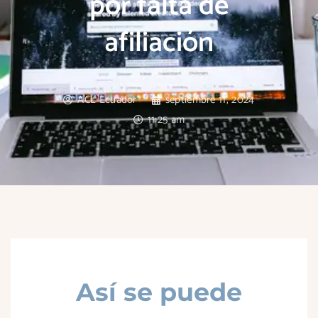
por falta de
afiliación
ACL Ecuador
septiembre 11, 2024
11:25 am
Así se puede