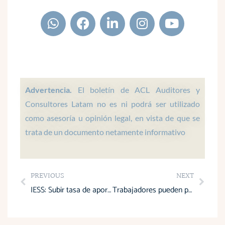
W
F
L
I
Y
h
a
i
n
o
a
c
n
s
u
t
e
k
t
t
s
b
e
a
u
a
o
d
g
b
p
o
i
r
e
Advertencia.
El boletín de ACL Auditores y
p
k
n
a
Consultores Latam no es ni podrá ser utilizado
m
como asesoría u opinión legal, en vista de que se
trata de un documento netamente informativo
Prev
Next
PREVIOUS
NEXT
IESS: Subir tasa de aporte para afrontar un millonario déficit futuro, sugiere estudio actuarial
Trabajadores pueden presentar una actualización de la proyección de gastos personales en septiembre