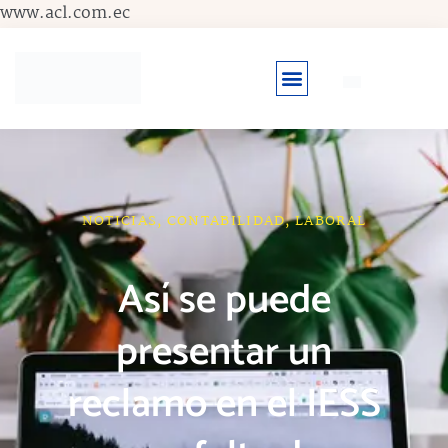
Ir
www.acl.com.ec
al
contenido
NOTICIAS
,
CONTABILIDAD
,
LABORAL
Así se puede
presentar un
reclamo en el IESS