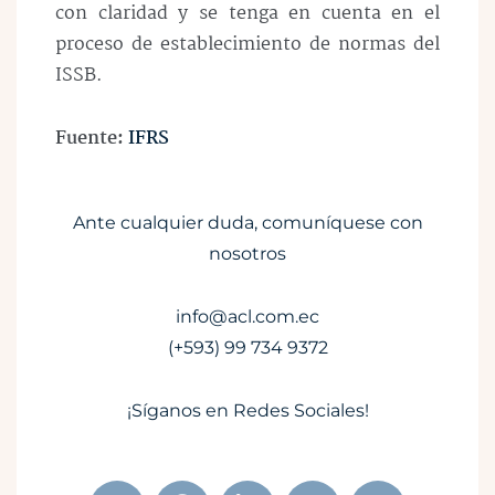
con claridad y se tenga en cuenta en el
proceso de establecimiento de normas del
ISSB.
Fuente:
IFRS
Ante cualquier duda, comuníquese con
nosotros
info@acl.com.ec
(+593) 99 734 9372
¡Síganos en Redes Sociales!
W
F
L
I
Y