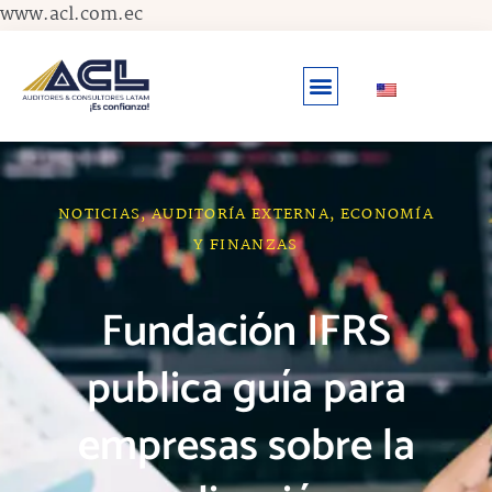
Ir
www.acl.com.ec
al
contenido
NOTICIAS
,
AUDITORÍA EXTERNA
,
ECONOMÍA
Y FINANZAS
Fundación IFRS
publica guía para
empresas sobre la