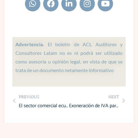
h
a
i
n
o
a
c
n
s
u
t
e
k
t
t
s
b
e
a
u
a
o
d
g
b
p
o
i
r
e
Advertencia.
El boletín de ACL Auditores y
p
k
n
a
Consultores Latam no es ni podrá ser utilizado
m
como asesoría u opinión legal, en vista de que se
trata de un documento netamente informativo
Prev
Next
PREVIOUS
NEXT
El sector comercial ecuatoriano se adapta y crece en un entorno desafiante
Exoneración de IVA para importación y venta de generadores eléctricos en Ecuador