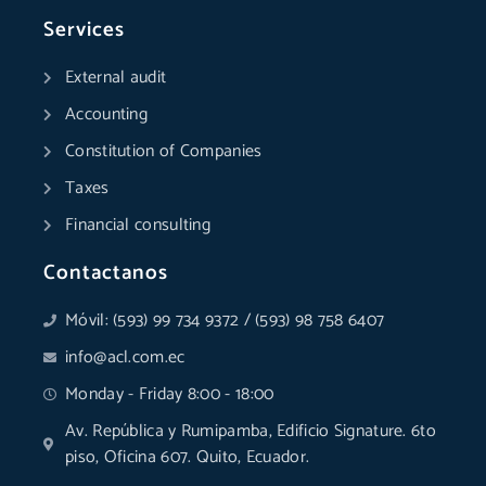
b
e
a
u
s
i
o
d
g
b
a
t
Services
o
i
r
e
p
t
k
n
a
p
e
External audit
-
-
m
r
f
i
Accounting
n
Constitution of Companies
Taxes
Financial consulting
Contactanos
Móvil: (593) 99 734 9372 / (593) 98 758 6407
info@acl.com.ec
Monday - Friday 8:00 - 18:00
Av. República y Rumipamba, Edificio Signature. 6to
piso, Oficina 607. Quito, Ecuador.