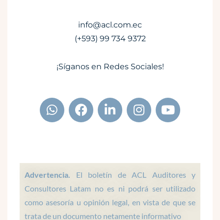
info@acl.com.ec
(+593) 99 734 9372
¡Síganos en Redes Sociales!
W
F
L
I
Y
h
a
i
n
o
a
c
n
s
u
t
e
k
t
t
s
b
e
a
u
a
o
d
g
b
p
o
i
r
e
Advertencia.
El boletín de ACL Auditores y
p
k
n
a
Consultores Latam no es ni podrá ser utilizado
m
como asesoría u opinión legal, en vista de que se
trata de un documento netamente informativo