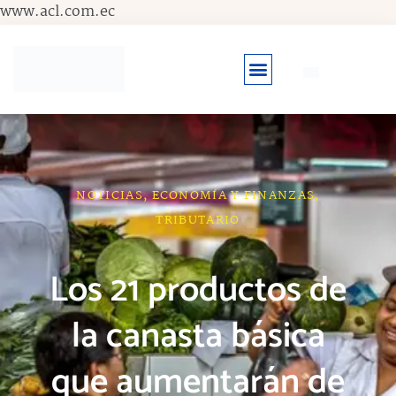
Ir
www.acl.com.ec
al
contenido
NOTICIAS
,
ECONOMÍA Y FINANZAS
,
TRIBUTARIO
Los 21 productos de
la canasta básica
que aumentarán de