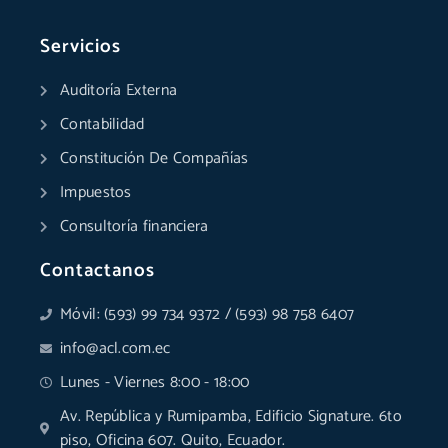
e
k
t
t
t
w
b
e
a
u
s
i
o
d
g
b
a
t
Servicios
o
i
r
e
p
t
k
n
a
p
e
Auditoría Externa
-
-
m
r
f
i
Contabilidad
n
Constitución De Compañías
Impuestos
Consultoría financiera
Contactanos
Móvil: (593) 99 734 9372 / (593) 98 758 6407
info@acl.com.ec
Lunes - Viernes 8:00 - 18:00
Av. República y Rumipamba, Edificio Signature. 6to
piso, Oficina 607. Quito, Ecuador.