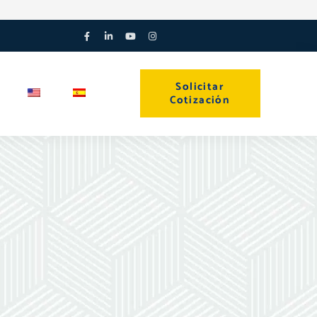
Facebook-
Linkedin-
Youtube
Instagram
f
in
Solicitar
Cotización