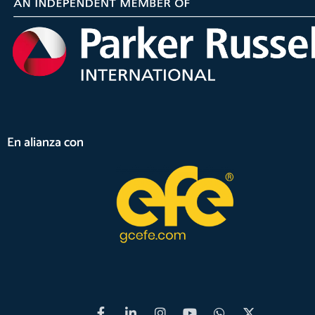
En alianza con
F
L
I
Y
W
X