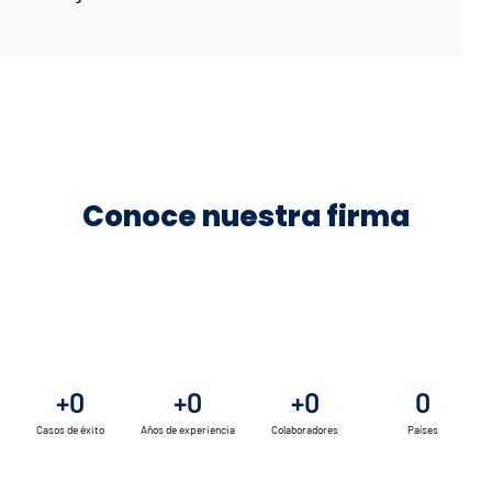
Conoce nuestra firma
+
0
+
0
+
0
0
Casos de éxito
Años de experiencia
Colaboradores
Países