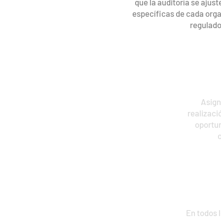
que la auditoría se ajuste a las necesidades
específicas de cada organización y los entes
reguladores
Personal
Asignamos el personal requerida p
realización del trabajo de una manera 
oportuna, enfocados al cumplimient
objetivos de nuestros cliente
Independencia
En todos los servicios que ofrecemos, 