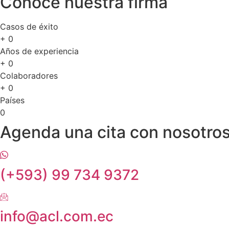
Conoce nuestra firma
Casos de éxito
+
0
Años de experiencia
+
0
Colaboradores
+
0
Países
0
Agenda una cita con nosotro
(+593) 99 734 9372
info@acl.com.ec