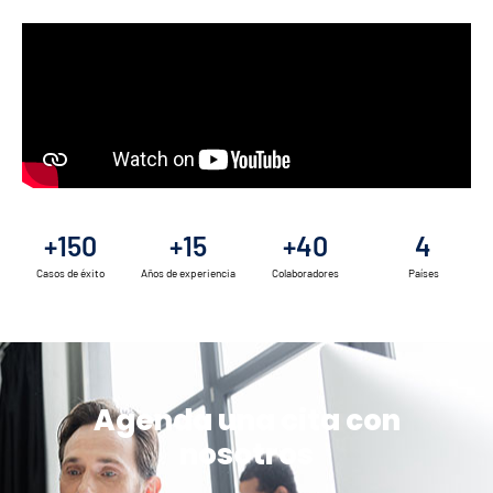
+
150
+
15
+
40
4
Casos de éxito
Años de experiencia
Colaboradores
Países
Agenda una cita con
nosotros